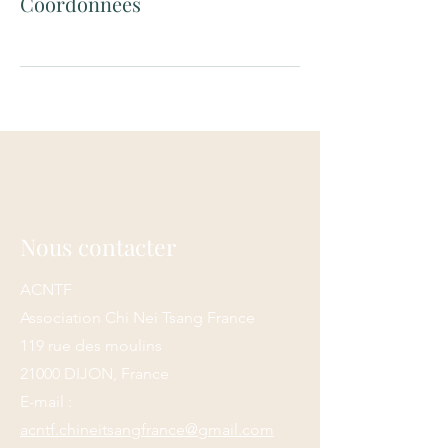
Coordonnées
Nous contacter
ACNTF
Association Chi Nei Tsang France
119 rue des moulins
21000 DIJON, France
E-mail :
acntf.chineitsangfrance@gmail.com